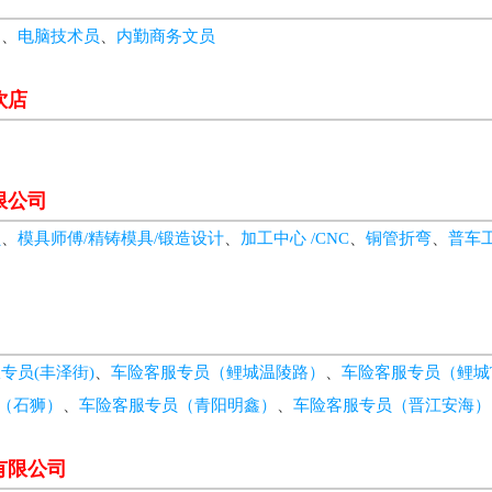
徒
、
电脑技术员
、
内勤商务文员
饮店
限公司
员
、
模具师傅/精铸模具/锻造设计
、
加工中心 /CNC
、
铜管折弯
、
普车
专员(丰泽街)
、
车险客服专员（鲤城温陵路）
、
车险客服专员（鲤城
（石狮）
、
车险客服专员（青阳明鑫）
、
车险客服专员（晋江安海）
有限公司