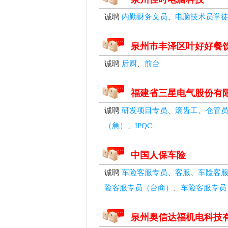
诚聘
内勤财务文员
、
电脑技术员学
泉州市丰泽区叶好好餐
诚聘
后厨
、
前台
福建省三星电气股份有
诚聘
研发项目专员
、
滚齿工
、
仓管
（急）
、
IPQC
中国人保车险
诚聘
车险客服专员
、
客服
、
车险客服
险客服专员（台商）
、
车险客服专员
泉州奥信达福机电科技