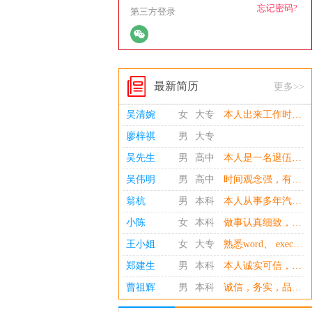
忘记密码?
第三方登录
最新简历
更多>>
廖梓祺
男
大专
吴先生
男
高中
本人是一名退伍军人，从事物流，快递，仓管十余年。敢于尝试各种挑战，熟练了解各种突发事件
吴伟明
男
高中
时间观念强，有责任心，服从意识强，能吃苦耐劳，懂礼仪，保密性强，开车稳，之前交警上班对交通意识强（不抽烟、不喝酒）家住宝珊花园山下
翁杭
男
本科
本人从事多年汽配销售管理工作，和行政司机。 对工作认真负责，善于沟通，善于挑战，积极上进。
小陈
女
本科
做事认真细致，诚实稳重，吃苦耐劳，具备较强的韧性和责任心，熟练Word、excel 等办公软件的操作及运用。
王小姐
女
大专
熟悉word、 execl、PPT等相关办公软件，打字45/分钟左右，有C1证； 性格开朗外向，对数量敏感，做事谨慎，已婚已育； 对个税专项抵扣个税及报国税的个税、医保系统了解！ 如有合适请先放邀请函。非惠安公司请勿联系！
郑建生
男
本科
本人诚实可信，做事认真，有责任心，性格外向、开朗；主修专业：人力资源管理，自考厦门大学财税专业。在校认真学习，懂得一定的专业知识与技巧，能客观的处理事物，有团队精神，能积极参加各类的活动，兴趣爱好广泛。 通过十年的工作锻炼，懂得企业中人力资源管理的运营，熟悉人力资源六大模块在企业中的操作，熟悉企业中各部门的操作流程，熟悉企业的运营管理；具有良好的心理素质、职业操守、个人修养及人际关系，胸襟坦荡，应变能力、反应能力强，不断增强自己的沟通能力与交流技巧，能够独立的处理事情，能处理各种复杂的关系及局势组织分析能力较强；适应能力强，踏实勤奋，创新务实，节奏快，效率高。
曹祖辉
男
本科
诚信，务实，品行端正，有吃苦耐劳、积极进取的精神。沟通能力出色，踏实勤奋，自学能力强。工作积极主动、热情高、效率高、态度严谨。
吴清婉
女
大专
本人出来工作时间长达20年，之前做过销售，卖过保险，收银员，做过美容师，理疗师，社区工作5年，有非常丰富的工作经验。