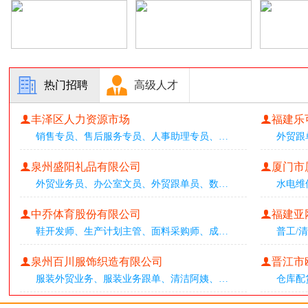
热门招聘
高级人才
丰泽区人力资源市场
福建乐
销售专员
、
售后服务专员
、
人事助理专员
、
…
外贸跟
泉州盛阳礼品有限公司
厦门市
外贸业务员
、
办公室文员
、
外贸跟单员
、
数
…
水电维
中乔体育股份有限公司
福建亚
鞋开发师
、
生产计划主管
、
面料采购师
、
成
…
普工/
泉州百川服饰织造有限公司
晋江市
服装外贸业务
、
服装业务跟单
、
清洁阿姨
、
…
仓库配