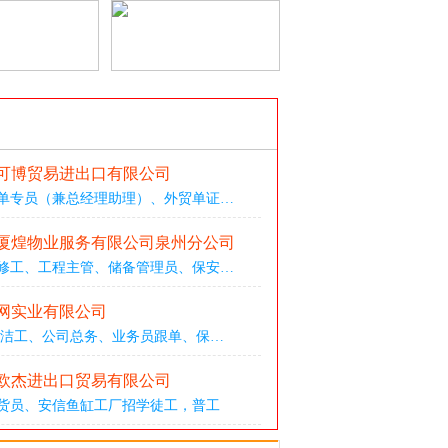
可博贸易进出口有限公司
单专员（兼总经理助理）
、
外贸单证
…
厦煌物业服务有限公司泉州分公司
修工
、
工程主管
、
储备管理员
、
保安
…
网实业有限公司
清洁工
、
公司总务
、
业务员跟单
、
保
…
欧杰进出口贸易有限公司
货员
、
安信鱼缸工厂招学徒工，普工