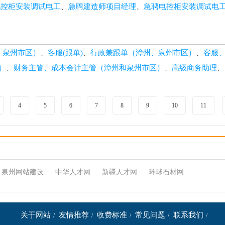
电控柜安装调试电工
、
急聘建造师项目经理
、
急聘电控柜安装调试电
、泉州市区）
、
客服(跟单)
、
行政兼跟单（漳州、泉州市区）
、
客服
）
、
财务主管、成本会计主管（漳州和泉州市区）
、
高级商务助理
、
4
5
6
7
8
9
10
11
泉州网站建设
中华人才网
新疆人才网
环球石材网
关于网站
友情推荐
收费标准
常见问题
联系我们
/
/
/
/
/