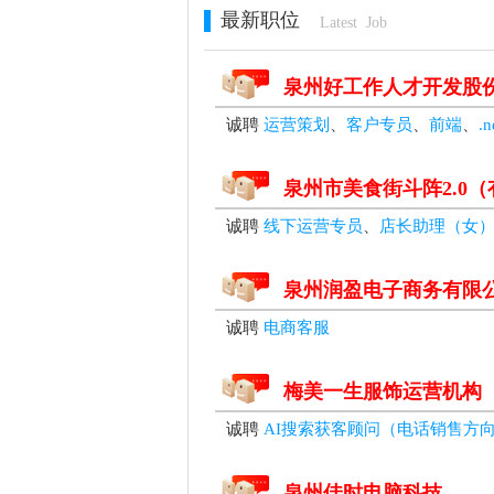
最新职位
Latest Job
泉州好工作人才开发股
诚聘
运营策划
、
客户专员
、
前端
、
.
泉州市美食街斗阵2.0
诚聘
线下运营专员
、
店长助理（女
泉州润盈电子商务有限
诚聘
电商客服
梅美一生服饰运营机构
诚聘
AI搜索获客顾问（电话销售方
泉州佳时电脑科技