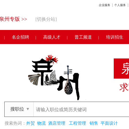
|
|
企业服务
个人服务
泉州专版 >>
[切换分站]
名企招聘
高级人才
普工频道
培训招生
|
|
|
|
求
搜职位
搜索热词：
外贸
物流
酒店管理
工程管理
销售
平面设计